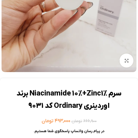
بزرگنمایی تصویر
سرم Niacinamide 10%+Zinc1% برند
اوردینری Ordinary کد 9031
۴۹۳,۰۰۰
تومان
۶۶۶,۹۰۰
تومان
در پیام رسان واتساپ پاسخگوی شما هستیم.