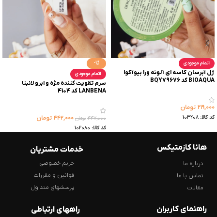
اتمام موجودی
-1%
ژل آبرسان کاسه ای آلوئه ورا بیوآکوا
اتمام موجودی
BIOAQUA کد BQY79676
سرم تقویت کننده مژه و ابرو لانبنا
LANBENA کد 4104
۲۱۹,۰۰۰
تومان
کد کالا:
103208
۴۴۲,۰۰۰
تومان
۴۴۷,۰۰۰
تومان
کد کالا:
102080
هانا کازمتیکس
خدمات مشتریان
حریم خصوصی
درباره ما
قوانین و مقررات
تماس با ما
پرسشهای متداول
مقالات
راهنمای کاربران
راههای ارتباطی