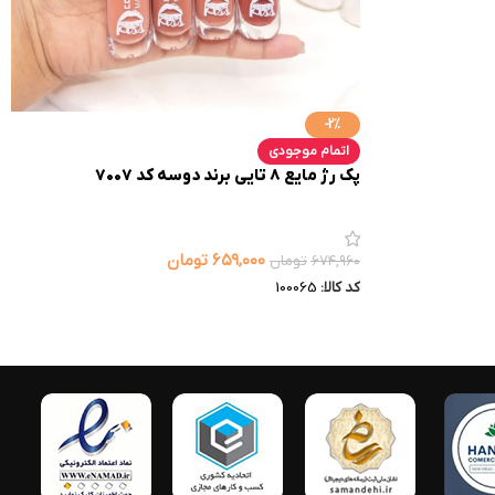
-2%
اتمام موجودی
پک رژ مایع 8 تایی برند دوسه کد 7007
۶۵۹,۰۰۰
تومان
۶۷۴,۹۶۰
تومان
کد کالا:
100065