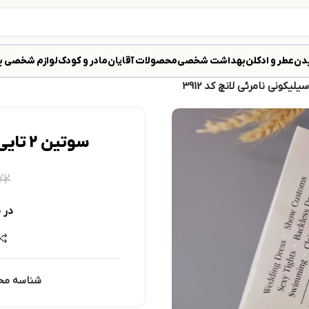
دن
عطر و ادکلن
بهداشت شخصی
محصولات آقایان
مادر و کودک
لوازم شخصی ب
سوتین 2 تایی چسب سیلیکونی نامرئی لانچ کد 3912
۷۲
در 
شناسه مح