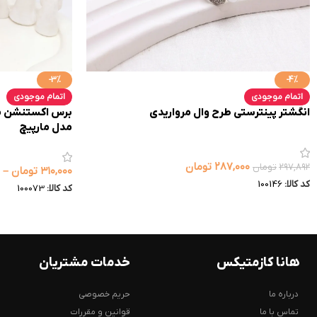
-3%
-4%
اتمام موجودی
اتمام موجودی
انگشتر پینترستی طرح وال مرواریدی
برس اکستنشن مو
مدل مارپیچ
۲۸۷,۰۰۰
تومان
۲۹۷,۸۹۲
تومان
۳۱۰,۰۰۰
تومان
–
کد کالا:
100146
کد کالا:
100073
هانا کازمتیکس
خدمات مشتریان
درباره ما
حریم خصوصی
تماس با ما
قوانین و مقررات