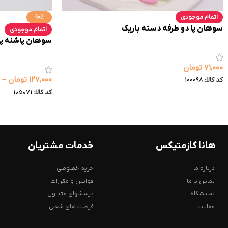
اتمام موجودی
-10%
سوهان پا دو طرفه دسته باریک
اتمام موجودی
سوهان پاشنه پا
۷۱,۰۰۰
تومان
۱۲۷,۰۰۰
تومان
–
کد کالا:
100098
کد کالا:
105071
هانا کازمتیکس
خدمات مشتریان
درباره ما
حریم خصوصی
تماس با ما
قوانین و مقررات
نمایشگاه
پرسشهای متداول
مقالات
فرصت های شغلی