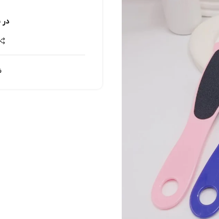
در 
ش