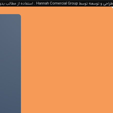
طراحی و توسعه توسط Hannah Comercial Group . استفاده از مطالب بدون ذکر منبع، پیگرد قانونی دارد.