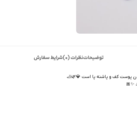
توضیحات
نظرات (0)
شرایط سفارش
ردن پوست کف و پاشنه پا است 💎🌿🦶
د ✨🎀