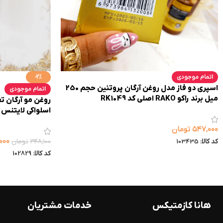
اتمام موجودی
-2%
اسپری دو فاز مدل روغن آرگان پروتئین حجم 250
اتمام موجودی
میل برند راکو RAKO اصلی کد RK1049
روغن مو آرگان 
اسلواکی لایتنس 100میل کد 6424
۵۴۷,۰۰۰
تومان
۰۰۰
۳۴۸,۱۰۰
تومان
کد کالا:
103435
کد کالا:
102829
هانا کازمتیکس
خدمات مشتریان