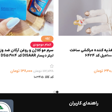
-15%
اتمام موجودی
تغذیه کننده مراکشی ساخت
لیتر دیسار DISAAR کد DS51984 | پخش عمده
۳۴۰,
تومان
۱۳۸,۰۰۰
تومان
۱۶۲,۷۳۸
تومان
کد کالا:
103415
راهنمای کاربران