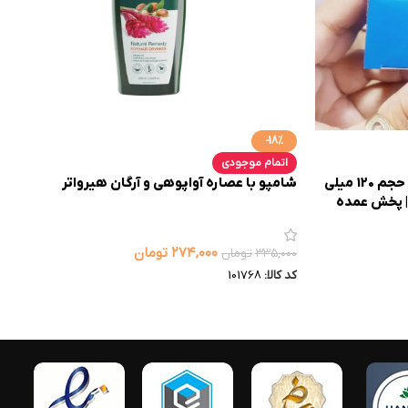
-18%
اتمام موجودی
سرم مو کلاژن و روغن آرگان ضد وز حجم 120 میلی
شامپو با عصاره آواپوهی و آرگان هیرواتر
۲۷۴,۰۰۰
تومان
۳۳۵,۰۰۰
تومان
کد کالا:
101768