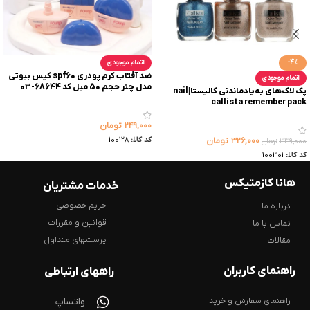
-4%
اتمام موجودی
ضد آفتاب کرم پودری spf60 کیس بیوتی
اتمام موجودی
مدل چتر حجم 50 میل کد 68644-03
پک لاک‌های به‌یاد‌ماندنی کالیستا|nail
callista remember pack
۲۴۹,۰۰۰
تومان
کد کالا:
100128
۳۲۶,۰۰۰
تومان
۳۳۹,۰۰۰
تومان
کد کالا:
100301
هانا کازمتیکس
خدمات مشتریان
حریم خصوصی
درباره ما
قوانین و مقررات
تماس با ما
پرسشهای متداول
مقالات
راهنمای کاربران
راههای ارتباطی
راهنمای سفارش و خرید
واتساپ