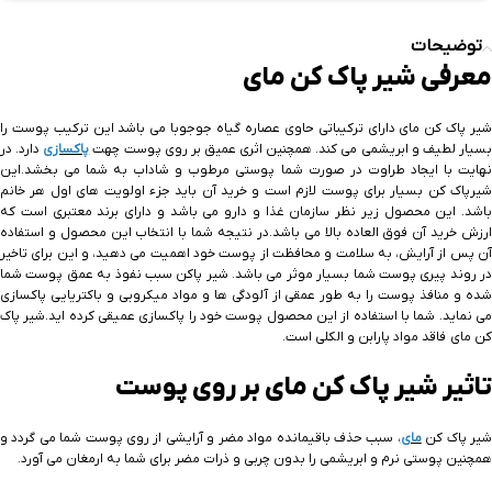
توضیحات
معرفی شیر پاک کن مای
شیر پاک کن مای دارای ترکیباتی حاوی عصاره گیاه جوجوبا می باشد این ترکیب پوست را
سیار لطیف و ابریشمی می کند. همچنین اثری عمیق بر روی پوست چهت
پاکسازی
دارد. در
نهایت با ایجاد طراوت در صورت شما پوستی مرطوب و شاداب به شما می بخشد.این
شیرپاک کن بسیار برای پوست لازم است و خرید آن باید جزء اولویت های اول هر خانم
باشد. این محصول زیر نظر سازمان غذا و دارو می باشد و دارای برند معتبری است که
ارزش خرید آن فوق العاده بالا می باشد.در نتیجه شما با انتخاب این محصول و استفاده
آن پس از آرایش، به سلامت و محافظت از پوست خود اهمیت می دهید، و این برای تاخیر
در روند پیری پوست شما بسیار موثر می باشد. شیر پاکن سبب نفوذ به عمق پوست شما
شده و منافذ پوست را به طور عمقی از آلودگی ها و مواد میکروبی و باکتریایی پاکسازی
می نماید. شما با استفاده از این محصول پوست خود را پاکسازی عمیقی کرده اید.شیر پاک
کن مای فاقد مواد پارابن و الکلی است.
تاثیر شیر پاک کن مای بر روی پوست
یر پاک کن
مای
، سبب حذف باقیمانده مواد مضر و آرایشی از روی پوست شما می گردد و
همچنین پوستی نرم و ابریشمی را بدون چربی و ذرات مضر برای شما به ارمغان می آورد.