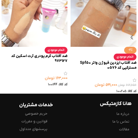
-2%
اتمام موجودی
ضد آفتاب کرم پودری آرت اسکین کد
اتمام موجودی
973127
ضد آفتاب ایزدین فیوژن واتر Spf50
مسترکپی کد 0576
۱۶۳,۰۰۰
تومان
کد کالا:
100144
۵۹۹,۰۰۰
تومان
۶۱۲,۶۵۶
تومان
کد کالا:
100205
هانا کازمتیکس
خدمات مشتریان
حریم خصوصی
درباره ما
قوانین و مقررات
تماس با ما
پرسشهای متداول
مقالات