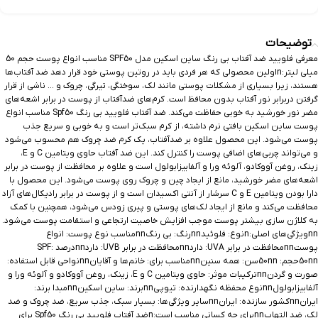
توضیحات
معرفی فلویید ضد آفتاب بی رنگ ساین اسکین مدل SPF50 مناسب انواع پوست حجم 50
میلی لیتر:nاولین محصولی که هر فردی باید در روتین پوستی خود قرار دهد ضد آفتاب‌ها
هستند، زیرا بسیاری از مشکلات پوستی مانند لک، سوختگی، تیرگی، چروک و … ناشی از قرار
گرفتن دربرابر نور آفتاب بدون محافظ است. کرم‌های ضدآفتاب از پوست در برابر اشعه‌های
مضر نور خورشید به خوبی حفاظت می‌کند. ضد آفتاب فلویید بی رنگ Spf50 مناسب انواع
پوست ساین اسکین بافتی نرم داشته، از کرم سبک‌تر است و به خوبی و سریع جذب
پوست می‌شود. این محصول علاوه بر ضدآفتاب، یک کرم ضد چروک هم محسوب می‌شود
و می‌تواند چربی‌های اضافی پوست را کنترل کند. این ضد آفتاب حاوی ویتامین C و E،
زینک، روغن آووکادو، آلوئه ورا و آلفابیزابولول است و علاوه بر محافظت از پوست در برابر
اشعه‌های مضر خورشید، مانع از ایجاد چین و چروک روی پوست می‌شود. این محصول با
دارا بودن ویتامین E و C سرشار از آنتی اکسیدان است و از پوست در برابر رادیکال‌های آزاد
محافظت می‌کند و مانع از ایجاد لک‌های پوستی و پیری زودس می‌شود، همچنین با کمک
به کلاژن سازی بیشتر پوست موجب افزایش خاصیت ارتجاعی و استقامت پوست می‌شود.
nnویژگی‌های اصلی:nنوع: فلوئیدnnرنگ: بی رنگnnمناسب نوع پوست: انواع
پوستnnمحافظت در برابر UVA: داردnnمحافظت در برابر UVB: داردnnدرصد SPF:
50nnحجم: 50nnسن: همه سنینnnمناسب برای: خانم‌ها و آقایانnnنواحی قابل استفاده:
صورت و گردنnnترکیبات موثر: حاوی ویتامین C و E، زینک، روغن آووکادو و آلوئه ورا و
آلفابیزابولولnnنوع محفظه نگهدارنده: تیوپیnnبرند: ساین اسکینnnمبدا برند:
ایرانnnکشور سازنده: ایرانnnسایر ویژگی‌ها: بسیار سبک، جذب سریع، ضد چروک و ضد
لک، ضد التهابnnبرای چه کسانی مناسب است:nضد آفتاب فلویید بی رنگ Spf50 برای