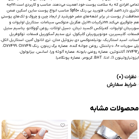
تمامی افرادی که به سلامت پوست خود اهمیت می‌دهند، مناسب و کاربردی است.nnچه
تاثیری دارد:nضد آفتاب فلویید بی رنگ Spf50 مناسب انواع پوست ساین اسکین ضمن
محافظت از پوست در برابر اشعه‌های مضر خورشید از ایجاد چین و چروک و لک‌های پوستی
هم جلوگیری می‌کند.nnترکیبات:nاتیل هگزیل متوکسی سینامات، ستئاریل اولیوات و
سوربیتان اولیوات، کمپلکس اکسید تیتان، دسیل اولئات، روغن آووکادو، پتاسیم ستیل
فسفات، گلیسیرین، مونوپروپیلن گلیکول، تری سدیم آسکوربیل فسفات، توکوفریل
استات، اسید استئاریک، بوتیلمتوکسی دی بنزوئیل متان، تری اتانول آمین، استئاریل الکل،
پلی سوربات 80، د-پانتنئل، روغن جوانه گنده، عصاره برگ زیتون، رنگ C177499، C177491،
ز177492، آلانتوئین، عصاره روغنی بابونه، عصاره آلوئه ورا، اسانس، بیزابولول،
ایزوتیازولینون 1%، ادتا، BHT، کربومر، عصاره پونگامیا.
نظرات (0)
شرایط سفارش
محصولات مشابه