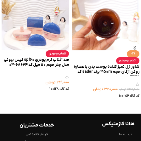
-2%
اتمام موجودی
ضد آفتاب کرم پودری spf60 کیس بیوتی
اتمام موجودی
مدل چتر حجم 50 میل کد 68644-03
شاور ژل تمیز کننده پوست بدن با عصاره
روغن آرگان حجم 350m برند sador کد
9248
۲۴۹,۰۰۰
تومان
کد کالا:
100128
۳۳۰,۰۰۰
تومان
۳۳۵,۵۷۰
تومان
کد کالا:
100254
هانا کازمتیکس
خدمات مشتریان
حریم خصوصی
درباره ما