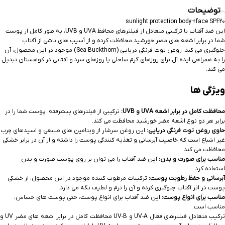
توضیحات
sunlight protection body+face SPF20
این ضد آفتاب با ترکیبی متعادل از فیلترهای محافظ UVA و UVB، به طور کامل از پوست
شما در برابر اشعه های مضر خورشید محافظت کرده و از آسیب های ناشی از آفتاب
جلوگیری می کند. روغن توت فرنگی دریایی (Sea Buckthorn) موجود در این محصول، آن
را به همراهی ایده آل برای روزهای گرم ساحلی یا روزهای سرد و آفتابی در کوهستان تبدیل
می کند.
ویژگی ها
محافظت کامل در برابر اشعه UVA و UVB:
ترکیبی از فیلترهای پیشرفته، پوست شما را در
برابر هر دو نوع اشعه مضر خورشید محافظت می کند.
حاوی روغن توت فرنگی دریایی:
این روغن سرشار از ویتامین های طبیعی و اسیدهای چرب
غیر اشباع است که خاصیت آبرسانی و تغذیه کنندگی پوست را داشته و از آن در برابر خشکی
محافظت می کند.
مناسب برای صورت و بدن:
این ضد آفتاب را می توان بر روی پوست صورت و بدن
استفاده کرد.
آبرسانی و حفظ رطوبت پوست:
ترکیبات مرطوب کننده موجود در این محصول، از خشکی
پوست در اثر آفتاب جلوگیری کرده و آن را نرم و لطیف نگه می دارد.
مناسب برای انواع پوست:
این ضد آفتاب برای انواع پوست، حتی پوست های حساس،
مناسب است.
ترکیب متعادل فیلترهای فعال UV-A و UV-B محافظت کامل در برابر اشعه های مضر UV و