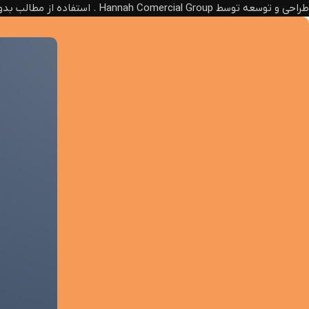
طراحی و توسعه توسط Hannah Comercial Group . استفاده از مطالب بدون ذکر منبع، پیگرد قانونی دارد.