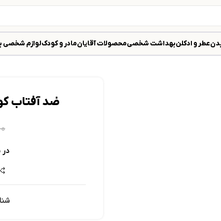
دن
عطر و ادکلن
بهداشت شخصی
محصولات آقایان
مادر و کودک
لوازم شخصی ب
ضد آفتاب کودک مای|m kids
۰۰
در 
شنا