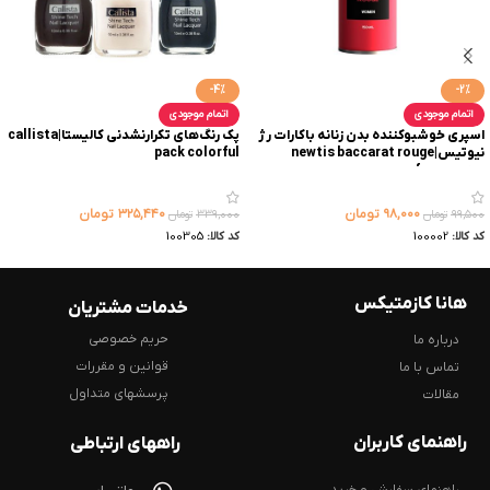
-4%
-2%
اتمام موجودی
اتمام موجودی
اسپری خوشبوکننده بدن زنانه باکارات رژ
پک رنگ‌های تکرارنشدنی کالیستا|callista
نیوتیس|newtis baccarat rouge
pack colorful
perfume spray
۹۸,۰۰۰
تومان
۳۲۵,۴۴۰
تومان
۹۹,۵۰۰
تومان
۳۳۹,۰۰۰
تومان
کد کالا:
100002
کد کالا:
100305
هانا کازمتیکس
خدمات مشتریان
حریم خصوصی
درباره ما
قوانین و مقررات
تماس با ما
پرسشهای متداول
مقالات
راهنمای کاربران
راههای ارتباطی
راهنمای سفارش و خرید