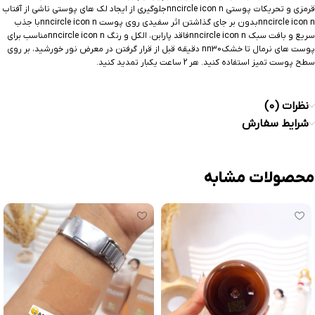
قرمزی و تحریکات پوستی nncircle icon nجلوگیری از ایجاد لک های پوستی ناشی از آفتاب
nncircle icon nبدون بر جای گذاشتن اثر سفیدی روی پوست nncircle icon nبا جذب
سریع و بافت سبک nncircle icon nفاقد پارابن، الکل و رنگ nncircle icon nمناسب برای
پوست های نرمال تا خشکnn30 دقیقه قبل از قرار گرفتن در معرض نور خورشید، بر روی
سطح پوست تمیز استفاده کنید. هر 2 ساعت یکبار تمدید کنید.
نظرات (0)
شرایط سفارش
محصولات مشابه