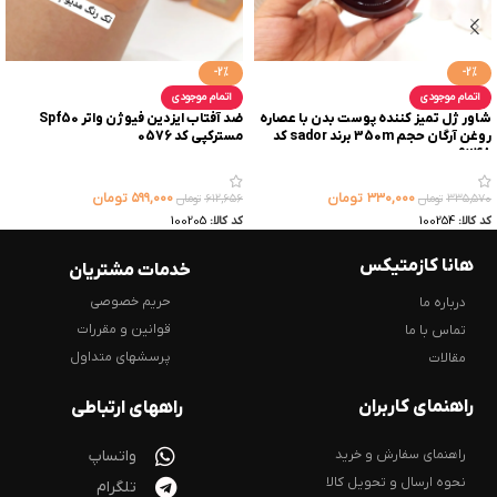
-2%
-2%
اتمام موجودی
اتمام موجودی
شاور ژل تمیز کننده پوست بدن با عصاره
ضد آفتاب ایزدین فیوژن واتر Spf50
روغن آرگان حجم 350m برند sador کد
مسترکپی کد 0576
9248
۳۳۰,۰۰۰
تومان
۵۹۹,۰۰۰
تومان
۳۳۵,۵۷۰
تومان
۶۱۲,۶۵۶
تومان
کد کالا:
100254
کد کالا:
100205
هانا کازمتیکس
خدمات مشتریان
حریم خصوصی
درباره ما
قوانین و مقررات
تماس با ما
پرسشهای متداول
مقالات
راهنمای کاربران
راههای ارتباطی
راهنمای سفارش و خرید
واتساپ
نحوه ارسال و تحویل کالا
تلگرام