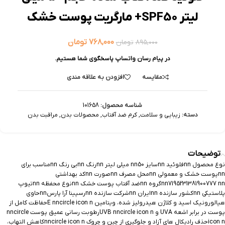
لیتر SPF50+ مارگریت پوست خشک
۷۶۸,۰۰۰
تومان
۸۹۵,۰۰۰
تومان
در پیام رسان واتساپ پاسخگوی شما هستیم.
مقایسه
افزودن به علاقه مندی
شناسه محصول:
101658
دسته:
زیبایی و سلامت
,
کرم ضد آفتاب
,
محصولات بدن
,
مراقبت بدن
توضیحات
نوع محصول nnفلوئید nnسایز nn50 میلی لیتر nnرنگ nnبی رنگ nnمناسب برای
nnپوست خشک و معمولی nnمحل مصرف nnصورت nnکد بهداشتی
nn7195231381900777 nnگروه nnضد آفتاب پوست خشک nnنوع محفظه nnتیوپ
پلاستیکی nnکشور سازنده nnایران nnشرکت سازنده nnرسپینا آرا پارسnnحاوی
هیالورونیک اسید و کلاژن هیدرولیز شده، ویتامین E nncircle icon nحفاظت کامل از
پوست در برابر اشعه UVA و UVB nncircle icon nرطوبت رسانی عمیق پوست nncircle
icon nحذف رادیکال های آزاد و جلوگیری از چین و چروک nncircle icon nکاهش التهاب،