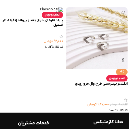
اتمام موجودی
پابند نقره ای طرح جغد و پروانه زنگوله دار
استیل
۹۲,۰۰۰
تومان
کد کالا:
100145
-4%
اتمام موجودی
انگشتر پینترستی طرح وال مرواریدی
۲۸۷,۰۰۰
تومان
۲۹۷,۸۹۲
تومان
کد کالا:
100146
هانا کازمتیکس
خدمات مشتریان