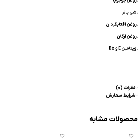
.روغن جوجوبا
.شی باتر
.روغن آفتابگردان
.روغن آرگان
.ویتامین E و B5
نظرات (0)
شرایط سفارش
محصولات مشابه