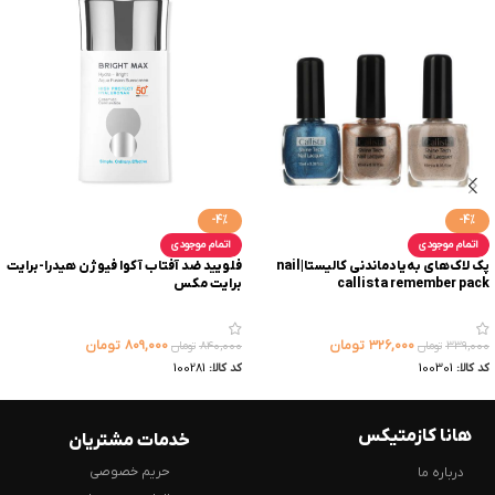
-4%
-4%
اتمام موجودی
اتمام موجودی
پک لاک‌های به‌یاد‌ماندنی کالیستا|nail
فلویید ضد آفتاب آکوا فیوژن هیدرا-برایت
callista remember pack
برایت مکس
۳۲۶,۰۰۰
تومان
۸۰۹,۰۰۰
تومان
۳۳۹,۰۰۰
تومان
۸۴۰,۰۰۰
تومان
کد کالا:
100301
کد کالا:
100281
هانا کازمتیکس
خدمات مشتریان
حریم خصوصی
درباره ما