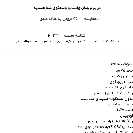
در پیام رسان واتساپ پاسخگوی شما هستیم.
مقایسه
افزودن به علاقه مندی
شناسه محصول:
103339
دسته:
دئودورانت و ضد تعریق
,
کرم و رول ضد تعریق
,
محصولات بدن
توضیحات
حجم 75 میل
بالاترین کیفیت
ضد تعریق قوی
ماندگاری 24 ساعته
روشن کننده قوی زیر بغل
بدون هیچگونه آسیب و حساسیت
با سه رایحه عالی
انقضا 2025
اورجینال
زرد(JADORE):رایحه عطر دیور جادور
صورتی(FLORA):رایحه عطر گوچی فلورا
آبی(FLORA):رایحه خنک و شیرین