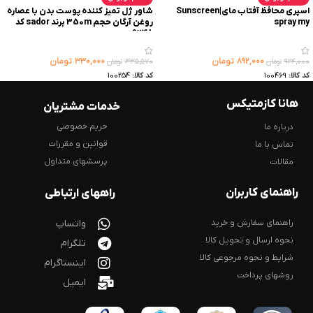
اسپری محافظ آفتاب مای|Sunscreen
شاور ژل تمیز کننده پوست بدن با عصاره
spray my
روغن آرگان حجم 350m برند sador کد
9248
۸۹۲,۰۰۰
تومان
۳۳۰,۰۰۰
تومان
۹۲۴,۰۰۰
تومان
۳۳۵,۵۷۰
تومان
کد کالا:
100469
کد کالا:
100254
هانا کازمتیکس
خدمات مشتریان
حریم خصوصی
درباره ما
قوانین و مقررات
تماس با ما
پرسشهای متداول
مقالات
راهنمای کاربران
راههای ارتباطی
راهنمای سفارش و خرید
واتساپ
نحوه ارسال و تحویل کالا
تلگرام
شرایط و نحوه مرجوعی کالا
اینستاگرام
روشهای پرداخت
ایمیل