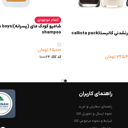
اتمام موجودی
شامپو کودک مای (پ
shampoo
پک رنگ‌های تکرارنشدنی کالیستا|callista pack
۶۵,۰۰۰
تومان
۳۲۵,
تومان
کد کالا:
100024
راهنمای کاربران
راهنمای سفارش و خرید
نحوه ارسال و تحویل کالا
شرایط و نحوه مرجوعی کالا