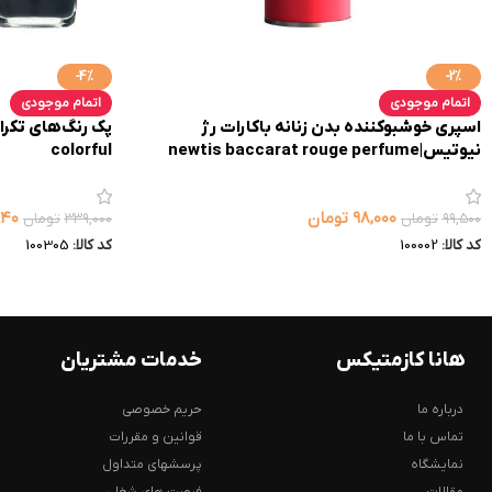
-4%
-2%
اتمام موجودی
اتمام موجودی
اسپری خوشبوکننده بدن زنانه باکارات رژ
نیوتیس|newtis baccarat rouge perfume
colorful
spray
۹۸,۰۰۰
تومان
۴۴۰
۹۹,۵۰۰
تومان
۳۳۹,۰۰۰
تومان
کد کالا:
100002
کد کالا:
100305
هانا کازمتیکس
خدمات مشتریان
درباره ما
حریم خصوصی
تماس با ما
قوانین و مقررات
نمایشگاه
پرسشهای متداول