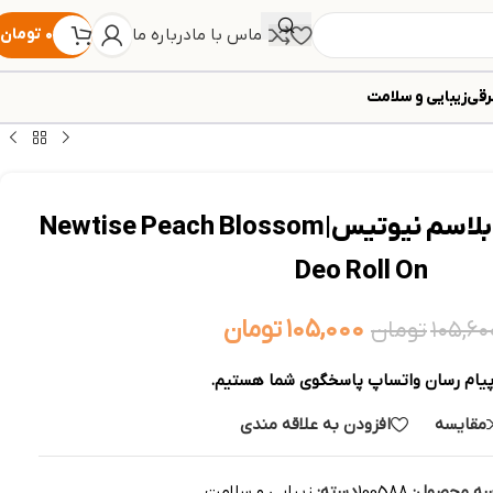
تماس با ما
درباره ما
۰
تومان
رقی
زیبایی و سلامت
مام رول زنانه پیچ بلاسم نیوتیس|Newtise Peach Blossom
Deo Roll On
۱۰۵,۰۰۰
تومان
۱۰۵,۶۰
تومان
پیام رسان واتساپ پاسخگوی شما هستیم.
مقایسه
افزودن به علاقه مندی
سه محصول:
100588
دسته:
زیبایی و سلامت