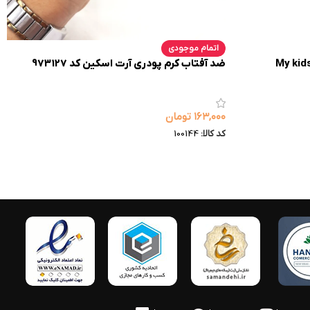
اتمام موجودی
سرانه)|My kids boys
ضد آفتاب کرم پودری آرت اسکین کد 973127
۱۶۳,۰۰۰
تومان
کد کالا:
100144