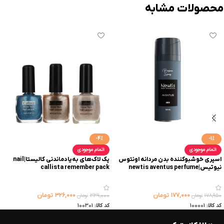
محصولات مشابه
-4%
-1%
اتمام موجودی
اتمام موجودی
اسپری خوشبوکننده بدن مردانه اونتوس
پک لاک‌های به‌یاد‌ماندنی کالیستا|nail
نیوتیس|newtis aventus perfume
callista remember pack
spray
۱۷۷,۰۰۰
تومان
۳۲۶,۰۰۰
تومان
۱۷۸,۹۵۰
تومان
۳۳۹,۰۰۰
تومان
کد کالا:
100001
کد کالا:
100301