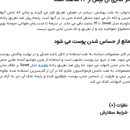
بانوان به علت پوشش، بیشتر در معرض تعریق قرار می گیرند و زمانی که لباس آنها
خیس و لکه دار می شود منتقل کننده حس بد در آنها است. رایحه رول ضد تعریق زنانه
نئودرم مدل Sweet تا 24 ساعت باقی می ماند، در نتیجه تا مدت زمان طولانی متوجه بوی
نامطبوع نخواهید شد و از تعریق و لک شدن لباس خبری نیست.
مانع از حساس شدن پوست می شود
در اکثر محصولات مشابه به علت استفاده از الکل باعث خشکی و در نهایت واکنش پوست
می شود. بعد از شیو نیز پوست، ملتهب است و استفاده از چنین خوشبو کننده هایی منجر
ه بدتر شدن التهاب می شود. اما رول ضد تعریق زنانه
نئودرم
مدل Sweet بر خلاف سایر
محصولات به علت داشتن فرمولاسیون ملایم که در آن از گلیسیرین استفاده شده علاوه
بر نرمی و طراوت از حساس شدن پوست جلوگیری کرده و رایحه خنک آن نیز به آرام تر
شدن التهابات کمک می کند.
نظرات (0)
شرایط سفارش