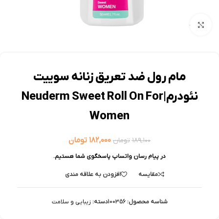
بزرگنمایی تصویر
مام رول ضد تعریق زنانه سوییت
نئودرم|Neuderm Sweet Roll On For
Women
۱۸۲,۰۰۰
تومان
۱۸۹,۱۰۰
تومان
در پیام رسان واتساپ پاسخگوی شما هستیم.
مقایسه
افزودن به علاقه مندی
شناسه محصول:
100356
دسته:
زیبایی و سلامت