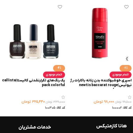
-4%
-2%
اتمام موجودی
اتمام موجودی
اسپری خوشبوکننده بدن زنانه باکارات رژ
پک رنگ‌های تکرارنشدنی کالیستا|callista
نیوتیس|newtis baccarat rouge
pack colorful
perfume spray
۹۸,۰۰۰
تومان
۳۲۵,۴۴۰
تومان
۹۹,۵۰۰
تومان
۳۳۹,۰۰۰
تومان
کد کالا:
100002
کد کالا:
100305
هانا کازمتیکس
خدمات مشتریان