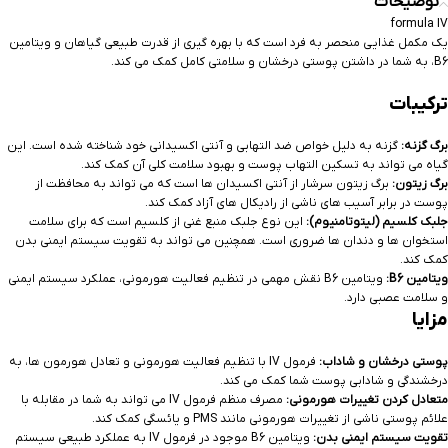
توضیحات
formula IV
یک مکمل غذایی منحصر به فرد است که با بهره گیری از قدرت طبیعی گیاهان و ویتامین
B6، به شما در داشتن پوستی درخشان و سلامتی کامل کمک می کند.
ترکیبات
برگ گزنه:
گزنه به دلیل خواص ضد التهابی و آنتی اکسیدانی خود شناخته شده است. این
گیاه می تواند به تسکین التهاب پوست و بهبود سلامت کلی آن کمک کند.
برگ زیتون:
برگ زیتون سرشار از آنتی اکسیدان ها است که می تواند به محافظت از
پوست در برابر آسیب های ناشی از رادیکال های آزاد کمک کند.
جلبک کلسیم (لیتوتامنیوم):
این نوع جلبک منبع غنی از کلسیم است که برای سلامت
استخوان ها و دندان ها ضروری است. همچنین می تواند به تقویت سیستم ایمنی بدن
کمک کند.
ویتامین B6:
ویتامین B6 نقش مهمی در تنظیم فعالیت هورمونی، عملکرد سیستم ایمنی
و سلامت عصبی دارد.
مزایا
پوستی درخشان و شاداب:
فرمول IV با تنظیم فعالیت هورمونی و تعادل هورمون ها، به
درخشندگی و شادابی پوست شما کمک می کند.
متعادل کردن تغییرات هورمونی:
مصرف منظم فرمول IV می تواند به شما در مقابله با
علائم پوستی ناشی از تغییرات هورمونی مانند PMS و یائسگی کمک کند.
تقویت سیستم ایمنی بدن:
ویتامین B6 موجود در فرمول IV به عملکرد طبیعی سیستم