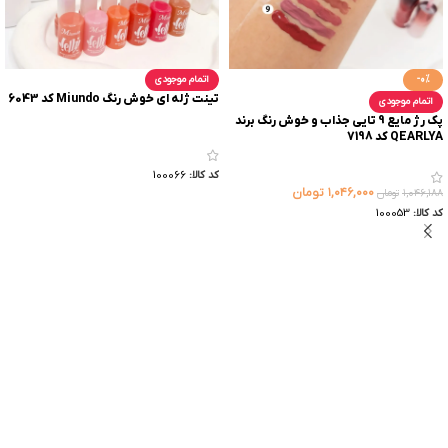
-0%
اتمام موجودی
تینت ژله ای خوش رنگ Miundo کد 6043
اتمام موجودی
پک رژ مایع 9 تایی جذاب و خوش رنگ برند
QEARLYA کد 7198
کد کالا:
100066
۱,۰۴۶,۰۰۰
تومان
۱,۰۴۶,۱۸۸
تومان
کد کالا:
100053