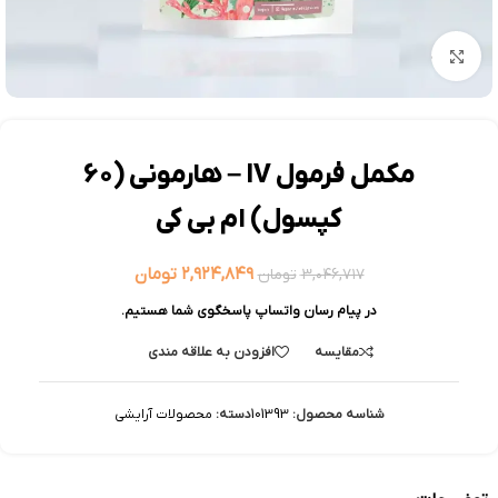
بزرگنمایی تصویر
مکمل فرمول IV – هارمونی (60
کپسول) ام بی کی
۲,۹۲۴,۸۴۹
تومان
۳,۰۴۶,۷۱۷
تومان
در پیام رسان واتساپ پاسخگوی شما هستیم.
مقایسه
افزودن به علاقه مندی
شناسه محصول:
101393
دسته:
محصولات آرایشی