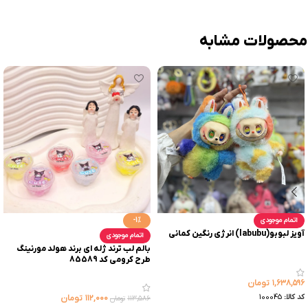
محصولات مشابه
اتمام موجودی
-1%
آویز لبوبو(labubu) انرژی رنگین کمانی
اتمام موجودی
بالم لب ترند ژله ای برند هولد مورنینگ
طرح کرومی کد 85589
۱,۶۳۸,۵۹۶
تومان
کد کالا:
100045
۱۱۲,۰۰۰
تومان
۱۱۳,۵۸۶
تومان