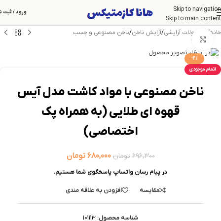
Skip to navigation
ورود / ثبت ن
Skip to main content
خانه
/
محصولات آرایشی
/
آرایش ناخن
/
ناخن مصنوعی و چسب
بزرگنمایی تصویر
-2%
اتمام موجودی
ناخن مصنوعی با مواد کاشت مدل آیس
قهوه ای طلایی (به همراه پک
اختصاصی)
۶۸۰,۰۰۰
تومان
۶۹۶,۳۰۰
تومان
در پیام رسان واتساپ پاسخگوی شما هستیم.
مقایسه
افزودن به علاقه مندی
شناسه محصول:
101113