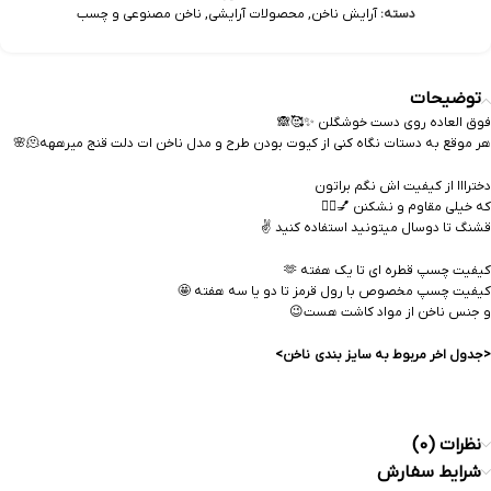
دسته:
آرایش ناخن
,
محصولات آرایشی
,
ناخن مصنوعی و چسب
توضیحات
فوق العاده روی دست خوشگلن ✨️🥰🙈
هر موقع به دستات نگاه کنی از کیوت بودن طرح و مدل ناخن ات دلت قنج میرههه🫠🌸
دخترااا از کیفیت اش نگم براتون
که خیلی مقاوم و نشکنن 💅❤️‍🔥
قشنگ تا دوسال میتونید استفاده کنید ✌️
کیفیت چسپ قطره ای تا یک هفته 🫶
کیفیت چسپ مخصوص با رول قرمز تا دو یا سه هفته 🤩
و جنس ناخن از مواد کاشت هست😉
<جدول اخر مربوط به سایز بندی ناخن>
نظرات (0)
شرایط سفارش