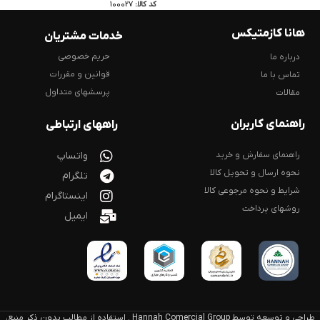
کد کالا:
100027
هانا کازمتیکس
خدمات مشتریان
حریم خصوصی
درباره ما
قوانین و مقررات
تماس با ما
پرسشهای متداول
مقالات
راهنمای کاربران
راههای ارتباطی
راهنمای سفارش و خرید
واتساپ
نحوه ارسال و تحویل کالا
تلگرام
شرایط و نحوه مرجوعی کالا
اینستاگرام
روشهای پرداخت
ایمیل
طراحی و توسعه توسط Hannah Comercial Group . استفاده از مطالب بدون ذکر منبع،