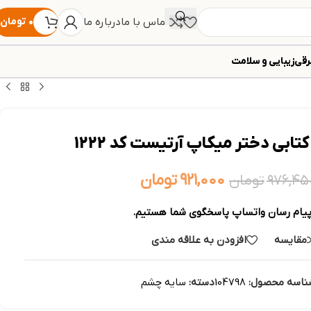
تماس با ما
درباره ما
۰
تومان
رقی
زیبایی و سلامت
تابی دختر میکاپ آرتیست کد 1222
۹۲۱,۰۰۰
تومان
۹۷۶,۴۵
تومان
پیام رسان واتساپ پاسخگوی شما هستیم.
مقایسه
افزودن به علاقه مندی
ناسه محصول:
104798
دسته:
سایه چشم