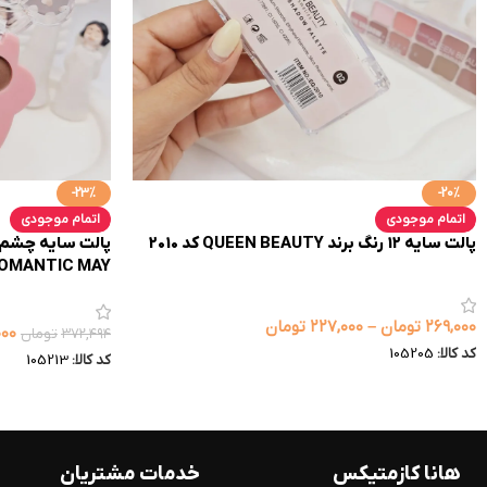
-23%
-20%
اتمام موجودی
اتمام موجودی
پالت سایه 12 رنگ برند QUEEN BEAUTY کد 2010
ROMANTIC MAY کد 36
۲۶۹,۰۰۰
تومان
–
۲۲۷,۰۰۰
تومان
۰۰۰
۳۷۲,۴۹۴
تومان
کد کالا:
105205
کد کالا:
105213
هانا کازمتیکس
خدمات مشتریان