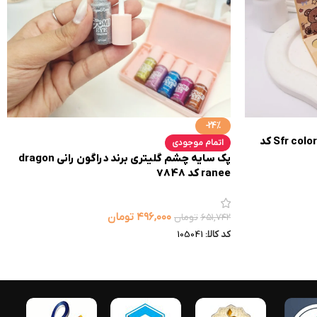
-24%
پالت سایه خرسی 12 رنگ تابستانه Sfr color کد
اتمام موجودی
پک سایه چشم گلیتری برند دراگون رانی dragon
ranee کد 7848
۴۹۶,۰۰۰
تومان
۶۵۱,۷۴۲
تومان
کد کالا:
105041