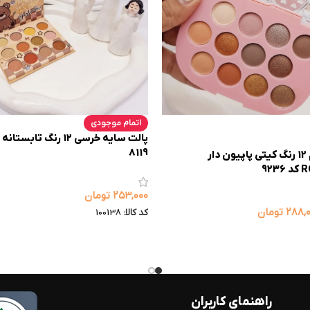
اتمام موجودی
8119
پالت سایه چشم 12 رنگ کیتی پاپیون دار
92
۲۵۳,۰۰۰
تومان
۲۸۸,
تومان
کد کالا:
100138
راهنمای کاربران