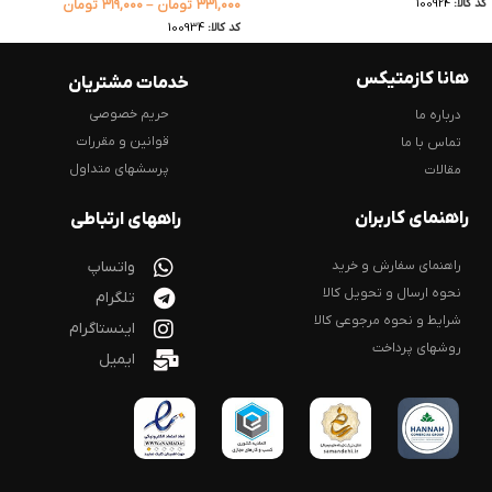
کد کالا:
100924
۳۳۱,۰۰۰
تومان
–
۳۱۹,۰۰۰
تومان
کد کالا:
100934
هانا کازمتیکس
خدمات مشتریان
حریم خصوصی
درباره ما
قوانین و مقررات
تماس با ما
پرسشهای متداول
مقالات
راهنمای کاربران
راههای ارتباطی
راهنمای سفارش و خرید
واتساپ
نحوه ارسال و تحویل کالا
تلگرام
شرایط و نحوه مرجوعی کالا
اینستاگرام
روشهای پرداخت
ایمیل