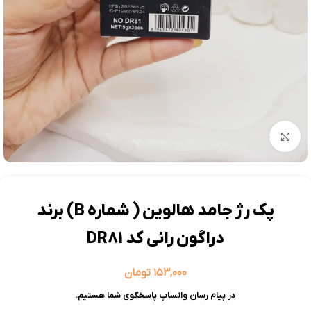
بزرگنمایی تصویر
پک رژ جامد هالوین ( شماره B) برند
دراگون رانی کد DR81
۱۵۳,۰۰۰
تومان
در پیام رسان واتساپ پاسخگوی شما هستیم.