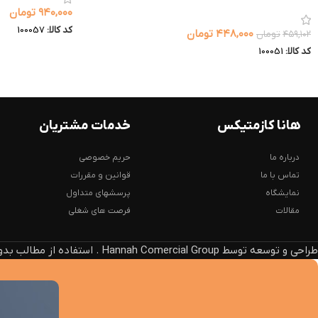
۹۴۰,۰۰۰
تومان
کد کالا:
100057
۴۴۸,۰۰۰
تومان
۴۵۹,۱۰۲
تومان
کد کالا:
100051
هانا کازمتیکس
خدمات مشتریان
درباره ما
حریم خصوصی
تماس با ما
قوانین و مقررات
نمایشگاه
پرسشهای متداول
مقالات
فرصت های شغلی
طراحی و توسعه توسط Hannah Comercial Group . استفاده از مطالب بدون ذکر منبع، پیگرد قانونی دارد.