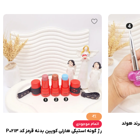
-2%
رند هولد
اتمام موجودی
رژ گونه استیکی هارلی کویین بدنه قرمز کد P0213