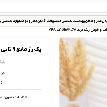
دن
عطر و ادکلن
بهداشت شخصی
محصولات آقایان
مادر و کودک
لوازم شخصی ب
پک رژ مایع 9 تایی جذاب و خوش رنگ برند QEARLYA کد 7198
۱۸۸
در 
شناسه محصول:
53