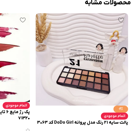
محصولات مشابه
اتمام موجودی
-2%
پک رژ
اتمام موجودی
71320
پالت سایه 21 رنگ مدل پروانه DoDo Girl کد 3063