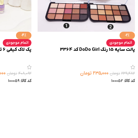
-4%
-2%
اتمام موجودی
اتمام موجودی
پالت سایه 15 رنگ DoDo Girl کد 3364
پک لاک کیفی 6 تایی سایز کوچک کد 0663
۲۳۵,۰۰۰
تومان
۰۰۰
۲۳۹,۴۸۲
تومان
۴۰۸,۰۹۲
تومان
کد کالا:
100052
کد کالا:
100059