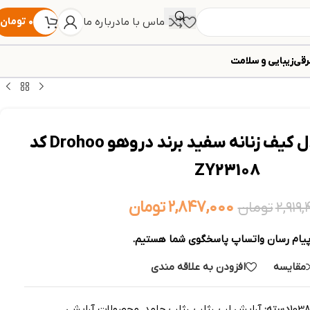
تماس با ما
درباره ما
۰
تومان
رقی
زیبایی و سلامت
پک رژ 24 تایی مدل کیف زنانه سفید برند دروهو Drohoo کد
ZY23108
۲,۸۴۷,۰۰۰
تومان
۲,۹۱۹,
تومان
پیام رسان واتساپ پاسخگوی شما هستیم.
مقایسه
افزودن به علاقه مندی
1038
دسته:
آرایش لب
,
رژلب
,
رژلب جامد
,
محصولات آرایشی