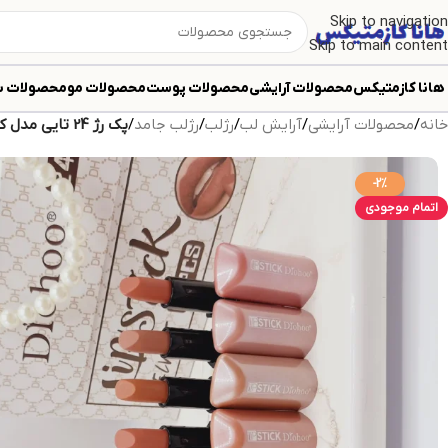
Skip to navigation
Skip to main content
هانا کازمتیکس
محصولات آرایشی
محصولات پوست
محصولات مو
محصولات ب
خانه
/
محصولات آرایشی
/
آرایش لب
/
رژلب
/
رژلب جامد
/
پک رژ 24 تایی مدل کیف زنانه سفید برند دروهو Drohoo کد ZY23108
-2%
اتمام موجودی