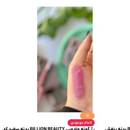
-1%
اتمام موجودی
رژ گونه جادویی BILLION BEAUTY بدنه بنفش
رژ گونه جادویی BILLION BEAUTY بدنه سفید کد