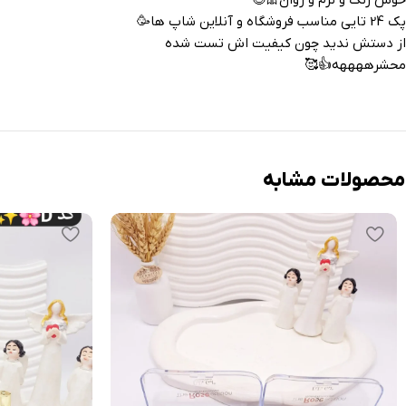
خوش رنگ و نرم و روان🎀😍
پک 24 تایی مناسب فروشگاه و آنلاین شاپ ها🥳
از دستش ندید چون کیفیت اش تست شده
محشرههههه👍🥰
محصولات مشابه