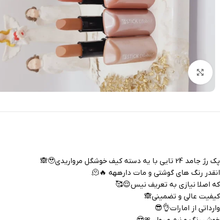
بزرگنمایی تصویر
پک رژ جامد 24 تایی با یه دسته کیف خوشگل مرواریدی🥹🙈
انقدر رنگ های گوشتی و مات دارههه 🔥🫠
که اصلا نیازی به تعریف نیس😌🥰
کیفیت عالی و تضمینی🙈
وارداتی از امارات👌😎