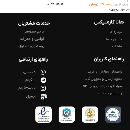
کد کالا:
100987
۱۳۶,۰۰۰
تومان
۱۹۰,۹۸۰
تومان
کد کالا:
104885
هانا کازمتیکس
خدمات مشتریان
حریم خصوصی
درباره ما
قوانین و مقررات
تماس با ما
پرسشهای متداول
مقالات
راهنمای کاربران
راههای ارتباطی
راهنمای سفارش و خرید
واتساپ
نحوه ارسال و تحویل کالا
تلگرام
شرایط و نحوه مرجوعی کالا
اینستاگرام
روشهای پرداخت
ایمیل