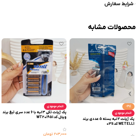
شرایط سفارش
محصولات مشابه
-29%
اتمام موجودی
پک ژیلت تکی 3 لبه با 6 عدد سری تیغ برند
اتمام موجودی
ویتل کد WT201951
پک ژیلت 2 لبه بسته 5 عددی برند
WETELLI کد 0311
۲۰۳,۰۰۰
تومان