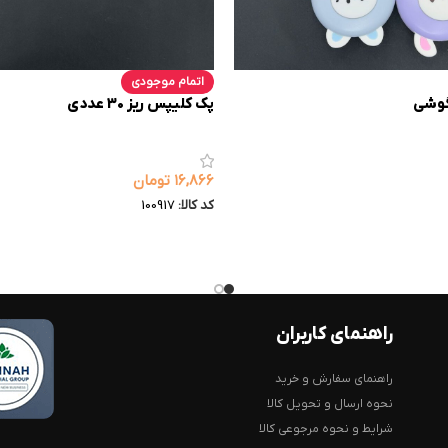
اتمام موجودی
گوشی
پک کلیپس ریز 30 عددی
۱۶,۸۶۶
تومان
کد کالا:
100917
راهنمای کاربران
راهنمای سفارش و خرید
نحوه ارسال و تحویل کالا
شرایط و نحوه مرجوعی کالا