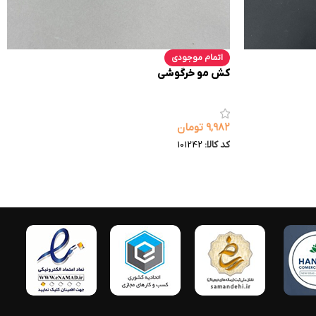
اتمام موجودی
کش مو خرگوشی
۹,۹۸۲
تومان
کد کالا:
101242