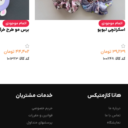
اتمام موجودی
اتمام موجودی
اسکرانچی لبوبو
برس مو طرح خر
۳۹,۲۳۹
تومان
۴۴,۴۰۲
تومان
کد کالا:
100248
کد کالا:
101323
هانا کازمتیکس
خدمات مشتریان
درباره ما
حریم خصوصی
تماس با ما
قوانین و مقررات
نمایشگاه
پرسشهای متداول