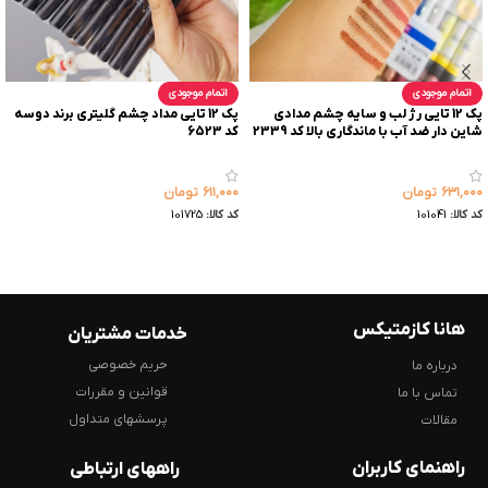
اتمام موجودی
اتمام موجودی
پک 12 تایی رژ لب و سایه چشم مدادی
پک 12 تایی مداد چشم گلیتری برند دوسه
شاین دار ضد آب با ماندگاری بالا کد 2339
کد 6523
۶۳۱,۰۰۰
تومان
۶۱۱,۰۰۰
تومان
کد کالا:
101041
کد کالا:
101725
هانا کازمتیکس
خدمات مشتریان
حریم خصوصی
درباره ما
قوانین و مقررات
تماس با ما
پرسشهای متداول
مقالات
راهنمای کاربران
راههای ارتباطی