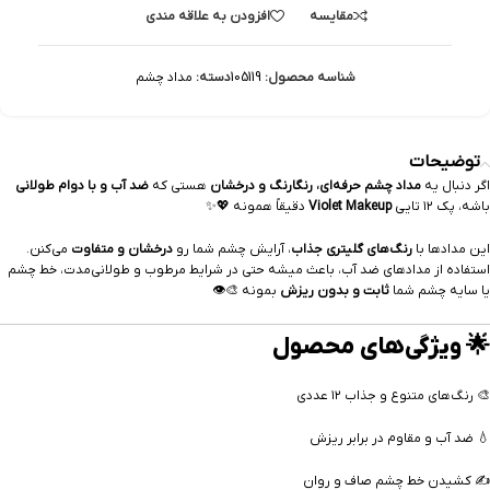
مقایسه
افزودن به علاقه مندی
شناسه محصول:
105119
دسته:
مداد چشم
توضیحات
اگر دنبال یه
مداد چشم حرفه‌ای، رنگارنگ و درخشان
هستی که
ضد آب و با دوام طولانی
باشه، پک ۱۲ تایی
Violet Makeup
دقیقاً همونه 💖✨
این مدادها با
رنگ‌های گلیتری جذاب
، آرایش چشم شما رو
درخشان و متفاوت
می‌کنن.
استفاده از مدادهای ضد آب، باعث میشه حتی در شرایط مرطوب و طولانی‌مدت، خط چشم
یا سایه چشم شما
ثابت و بدون ریزش
بمونه 🎨👁️
🌟 ویژگی‌های محصول
🎨 رنگ‌های متنوع و جذاب ۱۲ عددی
💧 ضد آب و مقاوم در برابر ریزش
✍️ کشیدن خط چشم صاف و روان