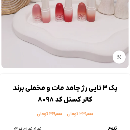
بزرگنمایی تصویر
پک 3 تایی رژ جامد مات و مخملی برند
کالر کستل کد 8098
۳۳۱,۰۰۰
تومان
–
۳۱۹,۰۰۰
تومان
تنوع
کد 01
,
کد 02
,
کد 03