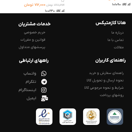
کد کالا:
101090
۷۱۲,۰۰۰
تومان
۷۲۸,۶۹۴
تومان
کد کالا:
100230
هانا کازمتیکس
خدمات مشتریان
حریم خصوصی
درباره ما
قوانین و مقررات
تماس با ما
پرسشهای متداول
مقالات
راهنمای کاربران
راههای ارتباطی
راهنمای سفارش و خرید
واتساپ
نحوه ارسال و تحویل کالا
تلگرام
شرایط و نحوه مرجوعی کالا
اینستاگرام
روشهای پرداخت
ایمیل