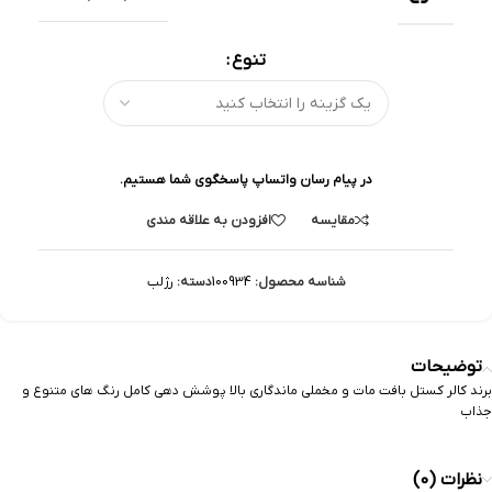
تنوع
در پیام رسان واتساپ پاسخگوی شما هستیم.
مقایسه
افزودن به علاقه مندی
شناسه محصول:
100934
دسته:
رژلب
توضیحات
برند کالر کستل بافت مات و مخملی ماندگاری بالا پوشش دهی کامل رنگ های متنوع و
جذاب
نظرات (0)