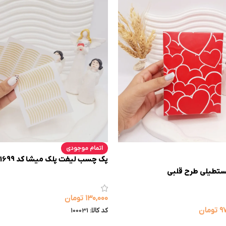
اتمام موجودی
پک چسب لیفت پلک میشا کد 1699
تطیلی طرح قلبی
۱۳۰,۰۰۰
تومان
۹
تومان
کد کالا:
100031