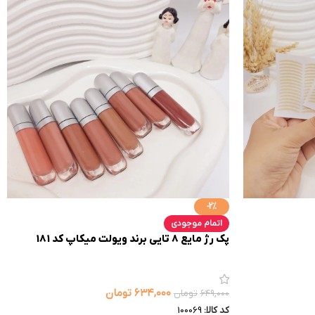
-2%
اتمام موجودی
پک رژ مایع 8 تایی برند ویولت میکاپ کد 181
۶۳۴,۰۰۰
تومان
۶۴۹,۰۰۰
تومان
کد کالا:
100069