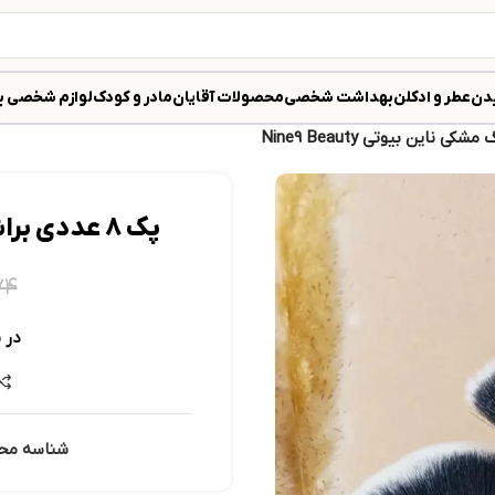
دن
عطر و ادکلن
بهداشت شخصی
محصولات آقایان
مادر و کودک
لوازم شخصی ب
پک 8 عددی براش رنگ مشکی ناین بیوتی Nine9 Beauty
۷۴
در 
شناسه مح