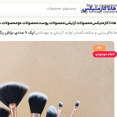
Skip to navigation
Skip to main content
هانا کازمتیکس
محصولات آرایشی
محصولات پوست
محصولات مو
محصولات ب
خانه
/
زیبایی و سلامت
/
سایر لوازم آرایشی و بهداشتی
/
پک 8 عددی براش رنگ مشکی ناین بیوتی Nine9 Beauty
-26%
اتمام موجودی