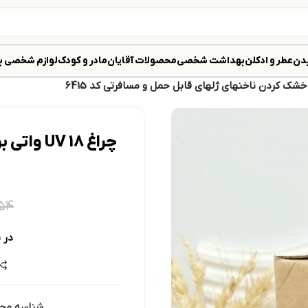
دن
عطر و ادکلن
بهداشت شخصی
محصولات آقایان
مادر و کودک
لوازم شخصی ب
چراغ  18
۸۵۴
در 
شناسه مح