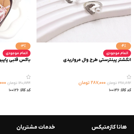
-3%
-4%
اتمام موجودی
اتمام موجودی
انگشتر پینترستی طرح وال مرواریدی
باکس قلبی پاپیو
۲۸۷,۰۰۰
تومان
,۰۰۰
۲۹۷,۸۹۲
تومان
۱۲۰,۸۴۴
تومان
کد کالا:
100146
کد کالا:
100126
هانا کازمتیکس
خدمات مشتریان