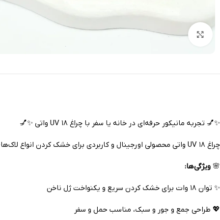
بزرگنمایی تصویر
✨💅 تجربه مانیکور حرفه‌ای در خانه یا سفر با چراغ UV ۱۸ واتی ✨💅
چراغ UV ۱۸ واتی محصولی اورجینال و کاربردی برای خشک کردن انواع لاک‌های ژل و ژل ناخن است. این چراغ کوچک و سبک، قابل حمل بوده و ایده‌آل برای استفاده در منزل، سالن‌های کوچک یا مسافرت است 🌟
🌸
ویژگی‌ها:
✨ توان ۱۸ وات برای خشک کردن سریع و یکنواخت ژل ناخن
💖 طراحی جمع و جور و سبک، مناسب حمل و سفر