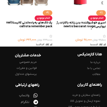
-4%
-2%
اتمام موجودی
اتمام موجودی
اسپری خوشبوکننده بدن زنانه باکارات رژ
پک لاک‌های به‌یاد‌ماندنی کالیستا|nail
نیوتیس|newtis baccarat rouge
callista remember pack
perfume spray
۹۸,۰۰۰
تومان
۳۲۶,۰۰۰
تومان
۹۹,۵۰۰
تومان
۳۳۹,۰۰۰
تومان
کد کالا:
100002
کد کالا:
100303
هانا کازمتیکس
خدمات مشتریان
حریم خصوصی
درباره ما
قوانین و مقررات
تماس با ما
پرسشهای متداول
مقالات
راهنمای کاربران
راههای ارتباطی
راهنمای سفارش و خرید
واتساپ
نحوه ارسال و تحویل کالا
تلگرام