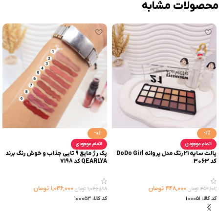
محصولات مشابه
-0%
-2%
اتمام موجودی
اتمام موجودی
پالت سایه 21 رنگ مدل پروانه DoDo Girl
پک رژ مایع 9 تایی جذاب و خوش رنگ برند
کد 3063
QEARLYA کد 7198
۴۴۸,۰۰۰
تومان
۱,۰۴۶,۰۰۰
تومان
۴۵۹,۱۰۲
تومان
۱,۰۴۶,۱۸۸
تومان
کد کالا:
100051
کد کالا:
100053