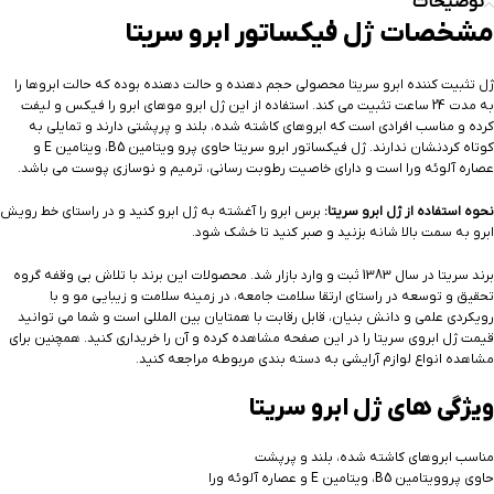
توضیحات
مشخصات ژل فیکساتور ابرو سریتا
ژل تثبیت کننده ابرو سریتا محصولی حجم دهنده و حالت دهنده بوده که حالت ابروها را
به مدت 24 ساعت تثبیت می کند. استفاده از این ژل ابرو موهای ابرو را فیکس و لیفت
کرده و مناسب افرادی است که ابروهای کاشته شده، بلند و پرپشتی دارند و تمایلی به
کوتاه کردنشان ندارند. ژل فیکساتور ابرو سریتا حاوی پرو ویتامین B5، ویتامین E و
عصاره آلوئه ورا است و دارای خاصیت رطوبت رسانی، ترمیم و نوسازی پوست می باشد.
نحوه استفاده از ژل ابرو سریتا:
برس ابرو را آغشته به ژل ابرو کنید و در راستای خط رویش
ابرو به سمت بالا شانه بزنید و صبر کنید تا خشک شود.
برند سریتا در سال 1383 ثبت و وارد بازار شد. محصولات این برند با تلاش بی وقفه گروه
تحقیق و توسعه در راستای ارتقا سلامت جامعه، در زمینه سلامت و زیبایی مو و با
رویکردی علمی و دانش بنیان، قابل رقابت با همتایان بین المللی است و شما می توانید
قیمت ژل ابروی سریتا را در این صفحه مشاهده کرده و آن را خریداری کنید. همچنین برای
مشاهده انواع لوازم آرایشی به دسته بندی مربوطه مراجعه کنید.
ویژگی های ژل ابرو سریتا
مناسب ابروهای کاشته شده، بلند و پرپشت
حاوی پروویتامین B5، ویتامین E و عصاره آلوئه ورا