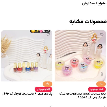
شرایط سفارش
محصولات مشابه
-4%
-1%
اتمام موجودی
اتمام موجودی
بالم لب ترند ژله ای برند هولد مورنینگ
پک لاک کیفی 6 تایی سایز کوچک کد 0663
طرح کرومی کد 85589