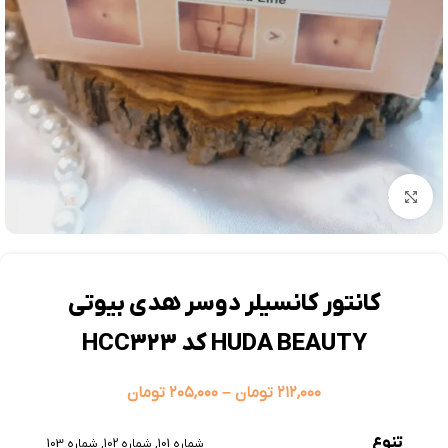
بزرگنمایی تصویر
کانتور کانسیلر دوسر هدی بیوتی
HUDA BEAUTY کد HCC323
۲۱۲,۰۰۰
تومان
–
۲۰۵,۰۰۰
تومان
تنوع
شماره 101
,
شماره 102
,
شماره 103