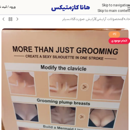
Skip to navigation
ورود / ثبت ن
Skip to main content
خانه
/
محصولات آرایشی
/
آرایش صورت
/
کانسیلر
-2%
اتمام موجودی