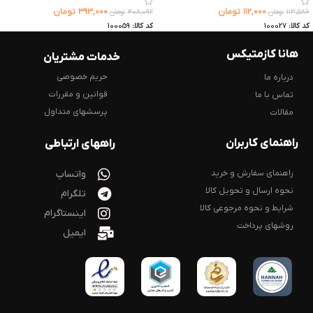
۱۱۲,۰۰۰
تومان
۳۹۳,۰۰۰
تومان
۱۱۳,۵۸۶
تومان
۴۰۸,۰۹۲
تومان
کد کالا:
100027
کد کالا:
100059
هانا کازمتیکس
خدمات مشتریان
حریم خصوصی
درباره ما
قوانین و مقررات
تماس با ما
پرسشهای متداول
مقالات
راهنمای کاربران
راههای ارتباطی
راهنمای سفارش و خرید
واتساپ
نحوه ارسال و تحویل کالا
تلگرام
شرایط و نحوه مرجوعی کالا
اینستاگرام
روشهای پرداخت
ایمیل