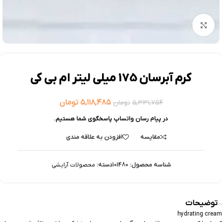
بزرگنمایی تصویر
کرم آبرسان 175 میلی لیتر ام بی کی
۵,۱۱۸,۴۸۵
تومان
۵,۳۳۱,۷۵۴
تومان
در پیام رسان واتساپ پاسخگوی شما هستیم.
مقایسه
افزودن به علاقه مندی
شناسه محصول:
101480
دسته:
محصولات آرایشی
توضیحات
hydrating cream