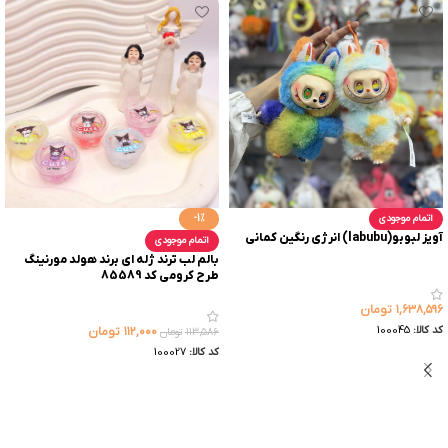
اتمام موجودی
-1%
آویز لبوبو(labubu) انرژی رنگین کمانی
اتمام موجودی
بالم لب ترند ژله ای برند هولد مورنینگ
طرح کرومی کد 85589
۱,۶۳۸,۵۹۶
تومان
کد کالا:
100045
۱۱۲,۰۰۰
تومان
۱۱۳,۵۸۶
تومان
کد کالا:
100027