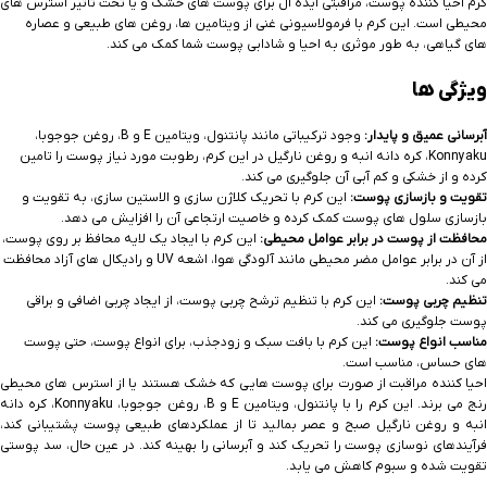
کرم احیا کننده پوست، مراقبتی ایده آل برای پوست های خشک و یا تحت تاثیر استرس های
محیطی است. این کرم با فرمولاسیونی غنی از ویتامین ها، روغن های طبیعی و عصاره
های گیاهی، به طور موثری به احیا و شادابی پوست شما کمک می کند.
ویژگی ها
آبرسانی عمیق و پایدار:
وجود ترکیباتی مانند پانتنول، ویتامین E و B، روغن جوجوبا،
Konnyaku، کره دانه انبه و روغن نارگیل در این کرم، رطوبت مورد نیاز پوست را تامین
کرده و از خشکی و کم آبی آن جلوگیری می کند.
تقویت و بازسازی پوست:
این کرم با تحریک کلاژن سازی و الاستین سازی، به تقویت و
بازسازی سلول های پوست کمک کرده و خاصیت ارتجاعی آن را افزایش می دهد.
محافظت از پوست در برابر عوامل محیطی:
این کرم با ایجاد یک لایه محافظ بر روی پوست،
از آن در برابر عوامل مضر محیطی مانند آلودگی هوا، اشعه UV و رادیکال های آزاد محافظت
می کند.
تنظیم چربی پوست:
این کرم با تنظیم ترشح چربی پوست، از ایجاد چربی اضافی و براقی
پوست جلوگیری می کند.
مناسب انواع پوست:
این کرم با بافت سبک و زودجذب، برای انواع پوست، حتی پوست
های حساس، مناسب است.
احیا کننده مراقبت از صورت برای پوست هایی که خشک هستند یا از استرس های محیطی
رنج می برند. این کرم را با پانتنول، ویتامین E و B، روغن جوجوبا، Konnyaku، کره دانه
انبه و روغن نارگیل صبح و عصر بمالید تا از عملکردهای طبیعی پوست پشتیبانی کند،
فرآیندهای نوسازی پوست را تحریک کند و آبرسانی را بهینه کند. در عین حال، سد پوستی
تقویت شده و سبوم کاهش می یابد.