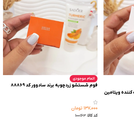
اتمام موجودی
فوم شستشو زردچوبه برند سادوور کد 88869
کننده ویتامین
۱۳۷,۰۰۰
تومان
کد کالا:
100163