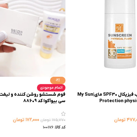
-2%
اتمام موجودی
فلوئید ضد آفتاب فیزیکال SPF30 مای|My Sun
فوم شستشو روشن کننده و لیفت 
Protection physi
سی بیوآکوا کد 88609
۴۷۷,
تومان
۱۷۲,۰۰۰
تومان
۱۷۵,۷۷۰
تومان
کد کالا:
100176