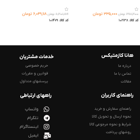
۳۳۵,۰۰۰
تومان
۶,۰۴۹,۱۱۸
تومان
۳۹۷,۳۰۰
تومان
۶,۳۰۱,۱۶۴
تومان
کد کالا:
102138
کد کالا:
101479
هانا کازمتیکس
خدمات مشتریان
حریم خصوصی
درباره ما
قوانین و مقررات
تماس با ما
پرسشهای متداول
مقالات
راهنمای کاربران
راههای ارتباطی
راهنمای سفارش و خرید
واتساپ
نحوه ارسال و تحویل کالا
تلگرام
شرایط و نحوه مرجوعی کالا
اینستاگرام
روشهای پرداخت
ایمیل