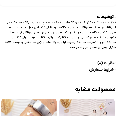
توضیحات
نوع: مرطوب کنندهnnرنگ: نداردnnمناسب نوع پوست: چرب و نرمالnnحجم: 150 میلی
لیترnnسن: همه سنینnnمناسب برای: خانم‌ها و آقایانnnنواحی قابل استفاده: تمام
صورتnnدارای خاصیت: آبرسان، کنترل‌کننده چربی و سبوم، ضد پیریnnنوع محفظه
نگهدارنده: کاسه ای nحاوی: رز جوجوباnnبرند: مارگریتnnمبدا برند: ایرانnnکشور
سازنده: ایرانnnشرکت سازنده: رسپینا آرا پارسnnسایر ویژگی ها: مغدی و ترمیم کننده،
کنترل چربی پوست و طراوت پوست
نظرات (0)
شرایط سفارش
محصولات مشابه