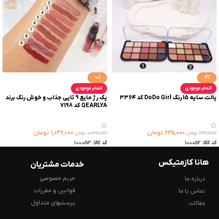
-0%
-2%
اتمام موجودی
اتمام موجودی
پالت سایه 15 رنگ DoDo Girl کد 3364
پک رژ مایع 9 تایی جذاب و خوش رنگ برند
QEARLYA کد 7198
۲۳۵,۰۰۰
تومان
۱,۰۴۶,۰۰۰
تومان
۲۳۹,۴۸۲
تومان
۱,۰۴۶,۱۸۸
تومان
کد کالا:
100052
کد کالا:
100053
هانا کازمتیکس
خدمات مشتریان
حریم خصوصی
درباره ما
قوانین و مقررات
تماس با ما
پرسشهای متداول
مقالات