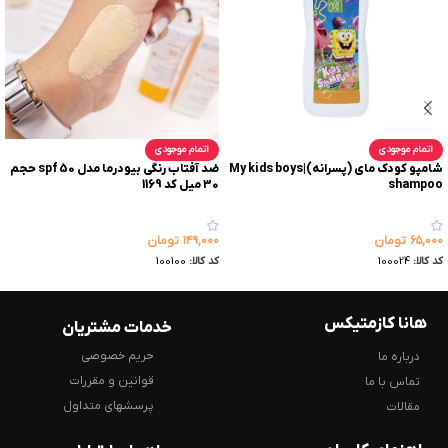
اتمام موجودی
اتمام موجودی
شامپو کودک مای (پسرانه)|My kids boys
ضد آفتاب رنگی بیودرما مدل spf 50 حجم
shampoo
30 میل کد 1169
۶۵,۰۰۰
تومان
۱۴۹,۰۰۰
تومان
کد کالا:
100024
کد کالا:
100100
هانا کازمتیکس
خدمات مشتریان
حریم خصوصی
درباره ما
قوانین و مقررات
تماس با ما
پرسشهای متداول
مقالات