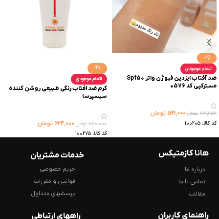
-2%
-4%
اتمام موجودی
ضد آفتاب ایزدین فیوژن واتر Spf50
اتمام موجودی
مسترکپی کد 0576
کرم ضد افتاب رنگی طبیعی روشن کننده
سیسپرسا
۵۹۹,۰۰۰
تومان
۶۱۲,۶۵۶
تومان
۶۲۴,۰۰۰
تومان
کد کالا:
100205
۶۵۰,۰۰۰
تومان
کد کالا:
100275
هانا کازمتیکس
خدمات مشتریان
حریم خصوصی
درباره ما
قوانین و مقررات
تماس با ما
پرسشهای متداول
مقالات
راهنمای کاربران
راههای ارتباطی