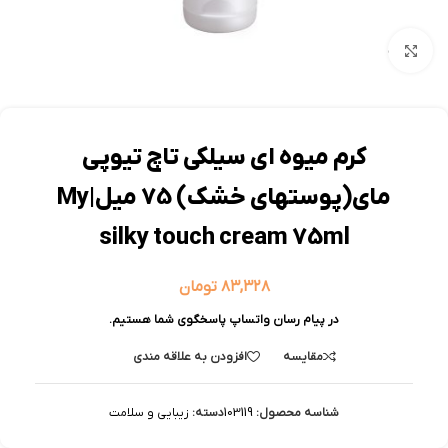
بزرگنمایی تصویر
کرم میوه ای سیلکی تاچ تیوپی
مای(پوستهای خشک) 75 میل|My
silky touch cream 75ml
۸۳,۳۲۸
تومان
در پیام رسان واتساپ پاسخگوی شما هستیم.
مقایسه
افزودن به علاقه مندی
شناسه محصول:
103119
دسته:
زیبایی و سلامت