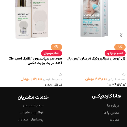
-4%
-18%
اتمام موجودی
اتمام موجودی
ژل آبرسان هیالورونیک آبرسان آیس بال
سرم سوسپانسیون آزلائیک اسید ۱۰%
آکنه-برایت برایت مکس
۴۰۷,۰۰۰
تومان
۱,۰۶۱,۰۰۰
تومان
۴۹۸,۰۰۰
تومان
۱,۱۰۰,۰۰۰
تومان
کد کالا:
100294
کد کالا:
100280
هانا کازمتیکس
خدمات مشتریان
حریم خصوصی
درباره ما
قوانین و مقررات
تماس با ما
پرسشهای متداول
مقالات