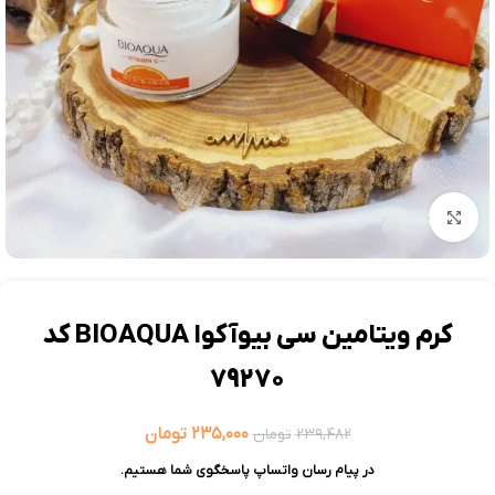
بزرگنمایی تصویر
کرم ویتامین سی بیوآکوا BIOAQUA کد
79270
۲۳۵,۰۰۰
تومان
۲۳۹,۴۸۲
تومان
در پیام رسان واتساپ پاسخگوی شما هستیم.