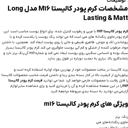
توضیحات
مشخصات کرم پودر کالیستا M16 مدل Long
Lasting & Matt
کرم پودر کالیستا m16
با چربی و رطوبت کنترل شده، برای انواع پوست مناسب است. این
کرم پودر حاوی رنگدانه های غنی است که می تواند رنگ پوست را یکدست کرده و با
پوشاندن لک و جوش، ظاهری طبیعی و ماتی را روی پوست ایجاد کند. همچنین، با داشتن
مواد مرطوب کننده از خشکی و کم آبی پوست جلوگیری می کند. کرم پودر کالیستا بسیار
سبک بوده و احساس سنگینی روی پوست ایجاد نمی کند و شماره m16 آن
رنگ برنز دارد و
باماندگاری بالا، نیازی به تجدید دوباره در طول روز ندارد.
برند کالیستا در ساخت محصولات خود از بهترین مواد اولیه استفاده کرده است و
برخورداری از کیفیت بالا در کنار بسته بندی زیبا و داشتن قیمت مناسب محصولات کالیستا
را قابل رقابت با محصولات خارجی خواهد کرد. شما می توانید
قیمت کرم پودر کالیستا
m16
را در این صفحه مشاهده کرده و آن را خریداری کنید و برای مشاهده سایر لوازم
آرایشی می توانید به دسته بندی مربوطه مراجعه کنید.
ویژگی های کرم پودر کالیستا m16
رنگ: برنز
حاوی رنگدانه‌های غنی
مناسب انواع پوست