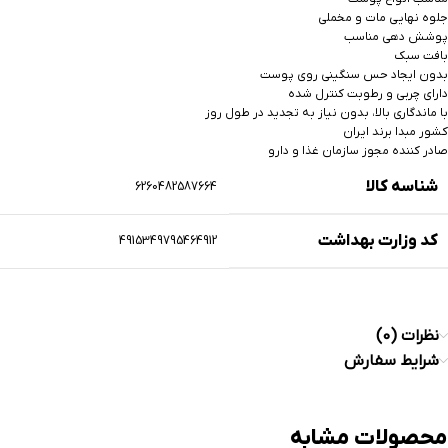
جلوه نهایی مات و مخملی
پوشش دهی مناسب
بافت سبک
بدون ایجاد حس سنگینی روی پوست
دارای چربی و رطوبت کنترل شده‌
با ماندگاری بالا، بدون نیاز به تجدید در طول روز
کشور مبدا برند ایران
صادر کننده مجوز سازمان غذا و دارو
شناسه کالا
6260482587664
کد وزارت بهداشت
4915349795464912
نظرات (0)
شرایط سفارش
محصولات مشابه