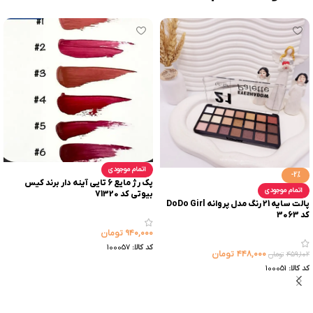
اتمام موجودی
-2%
پک رژ مایع 6 تایی آینه دار برند کیس
اتمام موجودی
بیوتی کد 71320
پالت سایه 21 رنگ مدل پروانه DoDo Girl
کد 3063
۹۴۰,۰۰۰
تومان
کد کالا:
100057
۴۴۸,۰۰۰
تومان
۴۵۹,۱۰۲
تومان
کد کالا:
100051