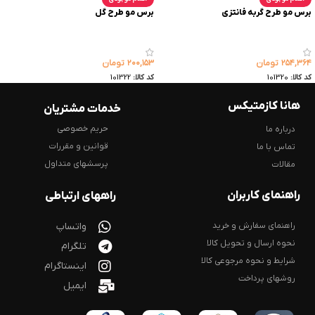
برس مو طرح گربه فانتزی
برس مو طرح گل
۲۵۴,۳۶۴
تومان
۲۰۰,۱۵۳
تومان
کد کالا:
101320
کد کالا:
101322
هانا کازمتیکس
خدمات مشتریان
حریم خصوصی
درباره ما
قوانین و مقررات
تماس با ما
پرسشهای متداول
مقالات
راهنمای کاربران
راههای ارتباطی
راهنمای سفارش و خرید
واتساپ
نحوه ارسال و تحویل کالا
تلگرام
شرایط و نحوه مرجوعی کالا
اینستاگرام
روشهای پرداخت
ایمیل