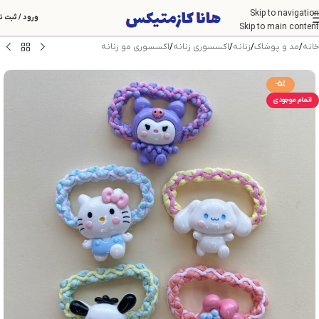
Skip to navigation
ورود / ثبت ن
Skip to main content
خانه
/
مد و پوشاک
/
زنانه
/
اکسسوری زنانه
/
اکسسوری مو زنانه
-5%
اتمام موجودی