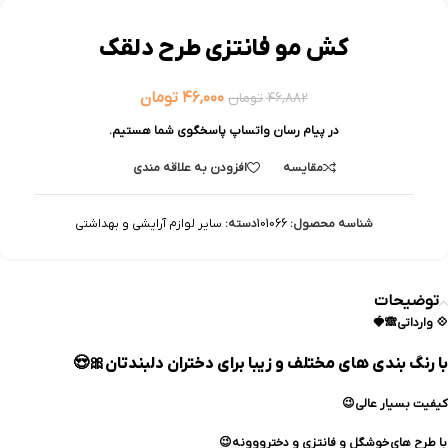
کش مو فانتزی طرح دلقک
۴۶,۰۰۰
تومان
۴۶,۸۸۲
تومان
در پیام رسان واتساپ پاسخگوی شما هستیم.
مقایسه
افزودن به علاقه مندی
شناسه محصول:
101066
دسته:
سایر لوازم آرایشی و بهداشتی
توضیحات
💠 وارداتی🙈🍓
با رنگ بندی های مختلف و زیبا برای دختران دلبندتان🎀😍
کیفیت بسیار عالی😉
با طرح های خوشگل و فانتزی و دخترووونه😉