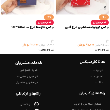
-3%
-2%
اتمام موجودی
اتمام موجودی
باکس کوچیک مستطیلی طرح قلبی
باکس متوسط طرح ساده For You
۹۷,۰۰۰
تومان
۱۰۱,۰۰۰
تومان
۹۹,۰۰۰
تومان
۱۰۴,۴۹۲
تومان
کد کالا:
100131
کد کالا:
100125
هانا کازمتیکس
خدمات مشتریان
حریم خصوصی
درباره ما
قوانین و مقررات
تماس با ما
پرسشهای متداول
مقالات
راهنمای کاربران
راههای ارتباطی
راهنمای سفارش و خرید
واتساپ
نحوه ارسال و تحویل کالا