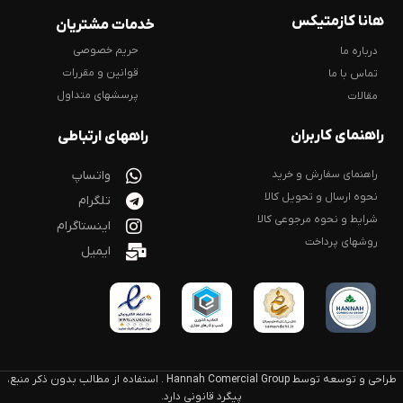
هانا کازمتیکس
خدمات مشتریان
حریم خصوصی
درباره ما
قوانین و مقررات
تماس با ما
پرسشهای متداول
مقالات
راهنمای کاربران
راههای ارتباطی
راهنمای سفارش و خرید
واتساپ
نحوه ارسال و تحویل کالا
تلگرام
شرایط و نحوه مرجوعی کالا
اینستاگرام
روشهای پرداخت
ایمیل
طراحی و توسعه توسط Hannah Comercial Group . استفاده از مطالب بدون ذکر منبع،
پیگرد قانونی دارد.