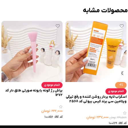
محصولات مشابه
-2%
اتمام موجودی
براش رژ گونه بابونه صورتی طلق دار کد
اتمام موجودی
1272
اسکراب لایه بردار روشن کننده و رفع تیرگی
ویتامین سی برند کیس بیوتی کد 2568
۲۲۲,۰۰۰
تومان
کد کالا:
100156
۲۳۷,۰۰۰
تومان
۲۴۱,۵۸۸
تومان
کد کالا:
100169