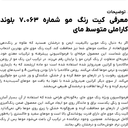
توضیحات
معرفی کیت رنگ مو شماره 7.063 بلوند
کاراملی متوسط مای
اگر به دنبال رنگ مویی باکیفیت، ایمن و درخشان هستید که علاوه بر رنگ‌دهی
فوق‌العاده، از سلامت موهای شما نیز محافظت کند، کیت رنگ موی مای بهترین انتخاب
برای شماست. این محصول حرفه‌ای با فرمولاسیونی پیشرفته و ترکیبات مغذی خود،
تجربه‌ای متفاوت از رنگ کردن مو را برایتان رقم می‌زند. در ترکیب این رنگ مو از روغن
ماکادمیا و کراتین هیدرولیز شده استفاده شده است؛ دو ماده ارزشمند که به بازسازی،
تقویت و نرمی موها کمک می‌کنند. روغن ماکادمیا با دارا بودن ویتامین A و اسیدهای چرب
ضروری، رطوبت را در تارهای مو حفظ کرده و از خشکی، شکنندگی و وز شدن مو جلوگیری
می‌کند. از سوی دیگر، کراتین هیدرولیز شده با نفوذ به بافت مو، موهای آسیب‌دیده را
ترمیم کرده و به آن‌ها لطافت و درخشندگی طبیعی می‌بخشد.
فرمولاسیون ویژه رنگ موی مای، به‌گونه‌ای طراحی شده که استفاده از آن بسیار آسان
است و رنگی یکدست، براق و ماندگار روی مو ایجاد می‌کند. این محصول ضمن رنگ‌آمیزی
کامل، از تارهای مو محافظت کرده و هیچ‌گونه خشکی یا زبری روی موها باقی نمی‌گذارد.
کیت رنگ موی مای دارای قدرت پوشانندگی بالا است و موهای سفید و خاکستری را به‌طور
کامل می‌پوشاند. همچنین، وجود نرم‌کننده در ترکیب آن باعث می‌شود موها پس از رنگ
کردن نرم، خوش‌حالت و درخشان باقی بمانند.