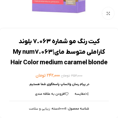
بزرگنمایی تصویر
کیت رنگ مو شماره 7.063 بلوند
کاراملی متوسط مای|My num7.063
Hair Color medium caramel blonde
۲۴۲,۰۰۰
تومان
۲۵۲,۰۰۰
تومان
در پیام رسان واتساپ پاسخگوی شما هستیم.
مقایسه
افزودن به علاقه مندی
شناسه محصول:
100011
دسته:
زیبایی و سلامت