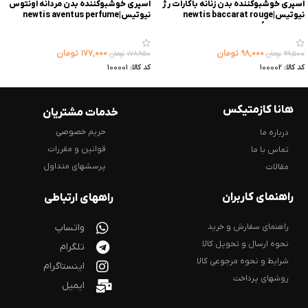
اسپری خوشبوکننده بدن زنانه باکارات رژ
اسپری خوشبوکننده بدن مردانه اونتوس
نیوتیس|newtis baccarat rouge
نیوتیس|newtis aventus perfume
spray
perfume spray
۹۸,۰۰۰
تومان
۱۷۷,۰۰۰
تومان
۹۹,۵۰۰
تومان
۱۷۸,۹۵۰
تومان
کد کالا:
100002
کد کالا:
100001
هانا کازمتیکس
خدمات مشتریان
حریم خصوصی
درباره ما
قوانین و مقررات
تماس با ما
پرسشهای متداول
مقالات
راهنمای کاربران
راههای ارتباطی
راهنمای سفارش و خرید
واتساپ
نحوه ارسال و تحویل کالا
تلگرام
شرایط و نحوه مرجوعی کالا
اینستاگرام
روشهای پرداخت
ایمیل