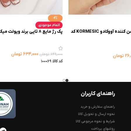
-2%
اتمام موجودی
پچ زیر چشم روشن کننده آووکادو KORMESIC کد
پک رژ مایع 8 تایی برند ویولت میکاپ کد 181
۶۳۴,۰۰۰
تومان
۶۴۹,۰۰۰
تومان
۲۶,
تومان
کد کالا:
100069
راهنمای کاربران
راهنمای سفارش و خرید
نحوه ارسال و تحویل کالا
شرایط و نحوه مرجوعی کالا
روشهای پرداخت