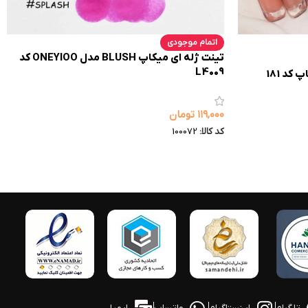
اتمام موجودی
تینت ژله ای میکاپ BLUSH مدل ONEYIOO کد
L4009
۱۱۹,۰۰۰
تومان
کد کالا:
100072