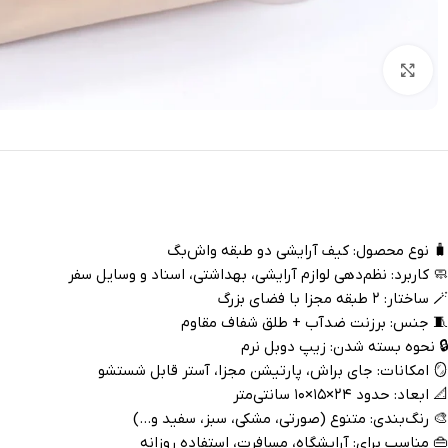
بزرگنمایی تصویر
🧳 نوع محصول: کیف آرایشی دو طبقه واش‌بگ
🧼 کاربرد: نظم‌دهی لوازم آرایشی، بهداشتی، اسناد و وسایل سفر
🪄 ساختار: ۲ طبقه مجزا با فضای بزرگ
🧵 جنس: برزنت ضدآب + طلق شفاف مقاوم
🔒 نحوه بسته شدن: زیپ دوبل نرم
🪞 امکانات: جای براش، پارتیشن مجزا، آستر قابل شستشو
📐 ابعاد: حدود ۲۴×۱۵×۱۰ سانتی‌متر
🎨 رنگ‌بندی: متنوع (صورتی، مشکی، سبز، سفید و…)
👜 مناسب برای: آرایشگاه، مسافرت، استفاده روزانه