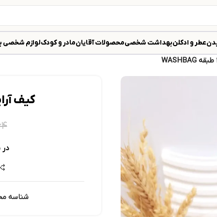
دن
عطر و ادکلن
بهداشت شخصی
محصولات آقایان
مادر و کودک
لوازم شخصی ب
کیف آرایشی و
۶۴
در 
شناسه م