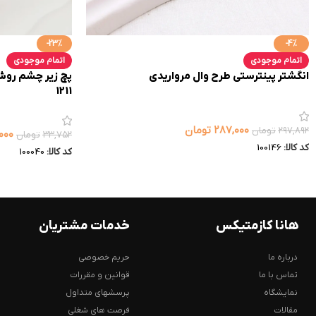
-23%
-4%
اتمام موجودی
اتمام موجودی
انگشتر پینترستی طرح وال مرواریدی
1211
۲۸۷,۰۰۰
تومان
۲۹۷,۸۹۲
تومان
۰۰۰
۳۳,۷۵۲
تومان
کد کالا:
100146
کد کالا:
100040
هانا کازمتیکس
خدمات مشتریان
درباره ما
حریم خصوصی
تماس با ما
قوانین و مقررات
نمایشگاه
پرسشهای متداول
مقالات
فرصت های شغلی