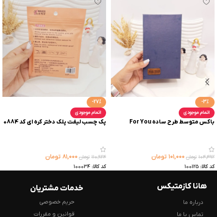
-27%
-3%
اتمام موجودی
اتمام موجودی
باکس متوسط طرح ساده For You
پک چسب لیفت پلک دختر کره ای کد 0884
۱۰۱,۰۰۰
تومان
۸۱,۰۰۰
تومان
۱۰۴,۴۹۲
تومان
۱۱۰,۹۲۴
تومان
کد کالا:
100125
کد کالا:
100034
هانا کازمتیکس
خدمات مشتریان
حریم خصوصی
درباره ما
قوانین و مقررات
تماس با ما