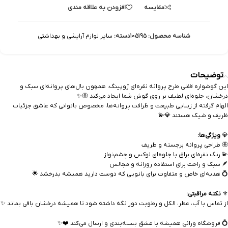
مقایسه
افزودن به علاقه مندی
شناسه محصول:
105195
دسته:
سایر لوازم آرایشی و بهداشتی
توضیحات
این گوشواره قفلی طرح پروانه نقره‌ای ژوپینگ، همچون بال‌های پروانه‌ای سبک و
درخشان، جلوه‌ای لطیف بر روی گوش شما ایجاد می‌کند 🦋✨
الهام گرفته از زیبایی طبیعت و ظرافت پروانه‌ها، مخصوص بانوانی که عاشق جزئیات
ظریف و شیک هستند 💎💫
💎
ویژگی‌ها:
🦋 طراحی پروانه برجسته و ظریف
💫 رنگ نقره‌ای براق با جلوه‌ای لوکس و چشم‌نواز
🪶 سبک و راحت برای استفاده روزانه و مجالس
💍 هدیه‌ای خاص و متفاوت برای بانویی که دوست دارید همیشه بدرخشد 🌟
⚜️
نکته مراقبتی:
از تماس با آب، عطر، الکل و رطوبت دور نگه داشته شود تا همیشه درخشان باقی بماند ✨
💍 فروشگاه ورانی همیشه با عشق بسته‌بندی و ارسال می‌کند ❤️✨