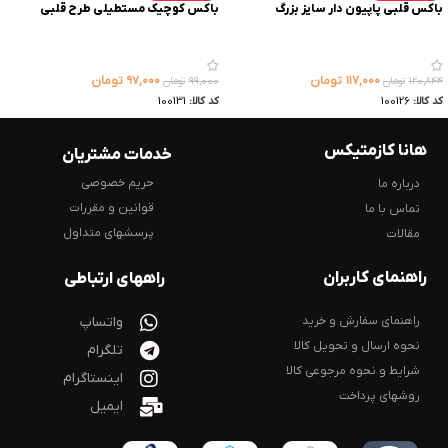
باکس قلبی پاپیون دار سایز بزرگ
باکس کوچیک مستطیلی طرح قلبی
۱۱۷,۰۰۰
تومان
۹۷,۰۰۰
تومان
۱۲۰,۸۴۴
تومان
۹۹,۰۰۰
تومان
کد کالا:
100126
کد کالا:
100131
هانا کازمتیکس
خدمات مشتریان
حریم خصوصی
درباره ما
قوانین و مقررات
تماس با ما
پرسشهای متداول
مقالات
راهنمای کاربران
راههای ارتباطی
راهنمای سفارش و خرید
واتساپ
نحوه ارسال و تحویل کالا
تلگرام
شرایط و نحوه مرجوعی کالا
اینستاگرام
روشهای پرداخت
ایمیل