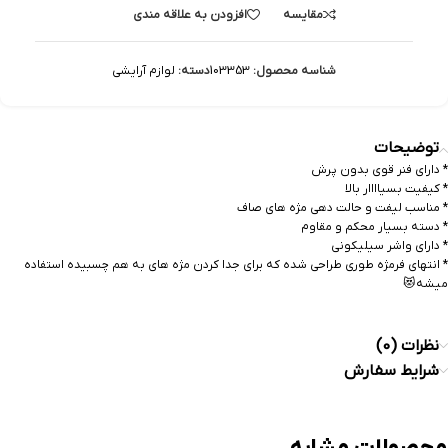
مقایسه
افزودن به علاقه مندی
شناسه محصول:
103353
دسته:
لوازم آرایشی
توضیحات
* دارای فنر قوی بدون پرش
* کیفیت بسیاااار بالا
* مناسب لیفت و حالت دهی مژه های صاف
* دسته بسیار محکم و مقاوم
* دارای واشر سیلیکونی
* انتهای فرمژه طوری طراحی شده که برای جدا کردن مژه های به هم چسبیده استفاده
میشه😻
نظرات (0)
شرایط سفارش