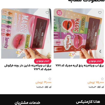
محصولات مشابه
اتمام موجودی
اتمام موجودی
برق لب ویتامینه پنج گربه مجیک کد 7181
برق لب ویتامینه شاین دار بچه خرگوش
مجیک کد 7179
۷۵,۰۰۰
تومان
۶۹,۰۰۰
تومان
کد کالا:
101803
کد کالا:
101806
هانا کازمتیکس
خدمات مشتریان